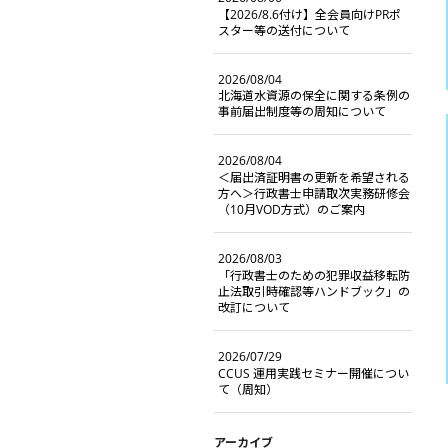
【2026/8.6付け】全会員向けPRポ
スター等の送付について
2026/08/04
北海道水資源の保全に関する条例の
事前届出制度等の周知について
2026/08/04
＜届出済証明書の更新を希望される
方へ＞行政書士申請取次実務研修会
（10月VOD方式）のご案内
2026/08/03
「行政書士のための犯罪収益移転防
止法取引時確認等ハンドブック」の
改訂について
2026/07/29
CCUS 運用実践セミナー開催につい
て（周知）
アーカイブ