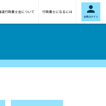

海道行政書士会について
行政書士になるには
会員ログイン