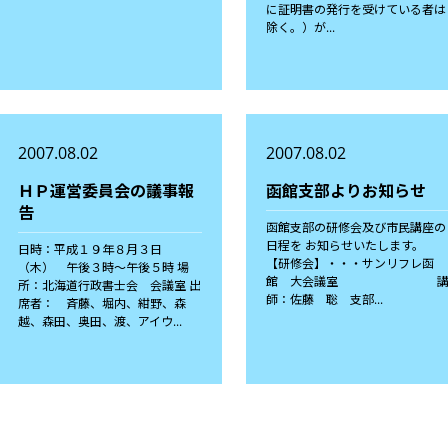
に証明書の発行を受けている者は
除く。）が...
2007.08.02
2007.08.02
ＨＰ運営委員会の議事報
函館支部よりお知らせ
告
函館支部の研修会及び市民講座の
日程を お知らせいたします。
日時：平成１９年８月３日
【研修会】・・・サンリフレ函
（木） 午後３時〜午後５時 場
館 大会議室 
所：北海道行政書士会 会議室 出
師：佐藤 聡 支部...
席者： 斉藤、堀内、紺野、森
越、森田、奥田、渡、アイウ...