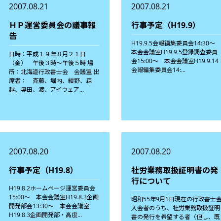
2007.08.21
2007.08.21
ＨＰ運営委員会の議事報
行事予定（H19.9）
告
H19.9.5会報編集委員会14:30
本会会議室H19.9.5登録調査委員
日時：平成１９年８月２１日
会15:00～ 本会会議室H19.9.14
（金） 午後３時〜午後５時 場
会報編集委員会14:...
所：北海道行政書士会 会議室 出
席者： 斉藤、堀内、紺野、森
越、奥田、渡、アイウェア...
2007.08.20
2007.08.20
行事予定（H19.8）
社労業務取扱証明書の発
行について
H19.8.2ホームページ運営委員会
15:00～ 本会会議室H19.8.3企画
昭和55年9月1日現在の行政書士
開発部会13:30～ 本会会議室
入会者のうち、社労業務取扱証明
H19.8.3企画開発部・高度...
書の発行を希望する者（但し、既