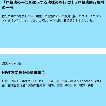
「戸籍法の一部を改正する法律の施行に伴う戸籍法施行規則
の一部
標記の件につきましては、現在、法務省において意見公募（パブリックコメン
ト）を行っています。つきましては、本件に関し日行連から本会に、要...
2007.09.06
HP運営委員会の議事報告
日時：平成１９年９月６日（木） 午後３時〜午後５時 場所：北海道行政書士
会 会議室 出席者：斉藤広報部長、堀内、奥田、森田、渡、紺野、森越 ...