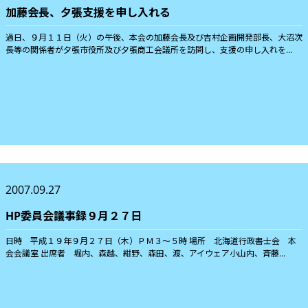
加藤会長、夕張支援を申し入れる
過日、９月１１日（火）の午後、本会の加藤会長及び吉村企画開発部長、大沼次
長等の関係者が夕張市役所及び夕張商工会議所を訪問し、支援の申し入れを...
2007.09.27
HP委員会議事録９月２７日
日時 平成１９年９月２７日（木）ＰＭ３〜５時 場所 北海道行政書士会 本
会会議室 出席者 堀内、森越、紺野、森田、渡、アイウェア小山内、斉藤...