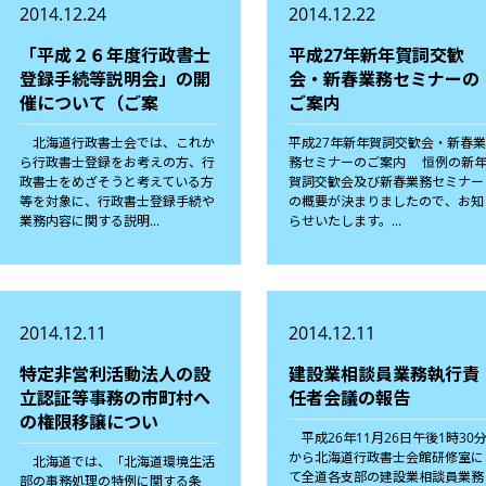
2014.12.24
2014.12.22
「平成２６年度行政書士
平成27年新年賀詞交歓
登録手続等説明会」の開
会・新春業務セミナーの
催について（ご案
ご案内
北海道行政書士会では、これか
平成27年新年賀詞交歓会・新春
ら行政書士登録をお考えの方、行
務セミナーのご案内 恒例の新
政書士をめざそうと考えている方
賀詞交歓会及び新春業務セミナー
等を対象に、行政書士登録手続や
の概要が決まりましたので、お知
業務内容に関する説明...
らせいたします。...
2014.12.11
2014.12.11
特定非営利活動法人の設
建設業相談員業務執行責
立認証等事務の市町村へ
任者会議の報告
の権限移譲につい
平成26年11月26日午後1時30
から北海道行政書士会館研修室に
北海道では、「北海道環境生活
て全道各支部の建設業相談員業務
部の事務処理の特例に関する条