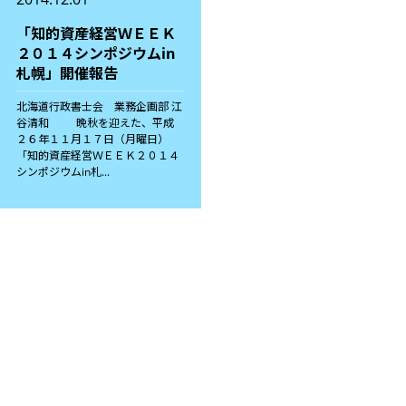
「知的資産経営ＷＥＥＫ
２０１４シンポジウムin
札幌」開催報告
北海道行政書士会 業務企画部 江
谷清和 晩秋を迎えた、平成
２６年１１月１７日（月曜日）
「知的資産経営ＷＥＥＫ２０１４
シンポジウムin札...