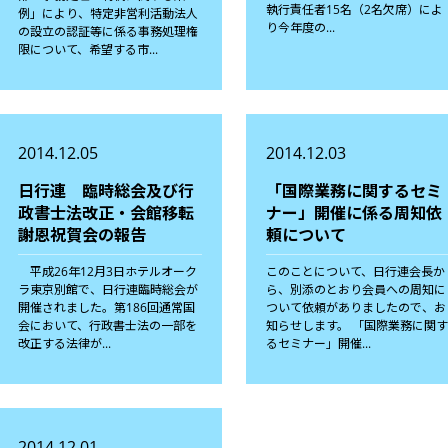
執行責任者15名（2名欠席）によ
例」により、特定非営利活動法人
り今年度の...
の設立の認証等に係る事務処理権
限について、希望する市...
2014.12.05
2014.12.03
日行連 臨時総会及び行
「国際業務に関するセミ
政書士法改正・会館移転
ナー」開催に係る周知依
謝恩祝賀会の報告
頼について
平成26年12月3日ホテルオーク
このことについて、日行連会長か
ラ東京別館で、日行連臨時総会が
ら、別添のとおり会員への周知に
開催されました。第186回通常国
ついて依頼がありましたので、お
会において、行政書士法の一部を
知らせします。 「国際業務に関
改正する法律が...
るセミナー」開催...
2014.12.01