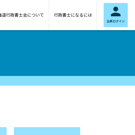

海道行政書士会について
行政書士になるには
会員ログイン