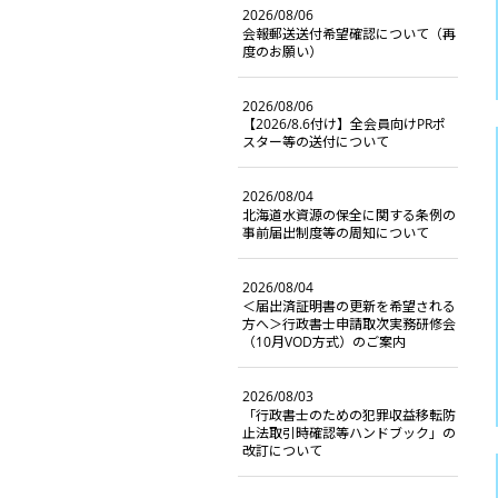
2026/08/06
会報郵送送付希望確認について（再
度のお願い）
2026/08/06
【2026/8.6付け】全会員向けPRポ
スター等の送付について
2026/08/04
北海道水資源の保全に関する条例の
事前届出制度等の周知について
2026/08/04
＜届出済証明書の更新を希望される
方へ＞行政書士申請取次実務研修会
（10月VOD方式）のご案内
2026/08/03
「行政書士のための犯罪収益移転防
止法取引時確認等ハンドブック」の
改訂について