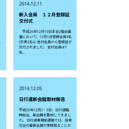
2014.12.11
新入会員 １２月登録証
交付式
平成26年12月10日本会2階会議
室において、12月1日登録会員9名
業
(欠席2名)に吉村会長から登録証が
年
交付されました。 吉村会長は7
名...
2014.12.05
日行連新会館取材報告
平成26年12月2・3日、日行連臨
時総会、新会館を取材してきまし
分
た。 日行連事務局通路では、各単
位会の最新会報が常時見ることが