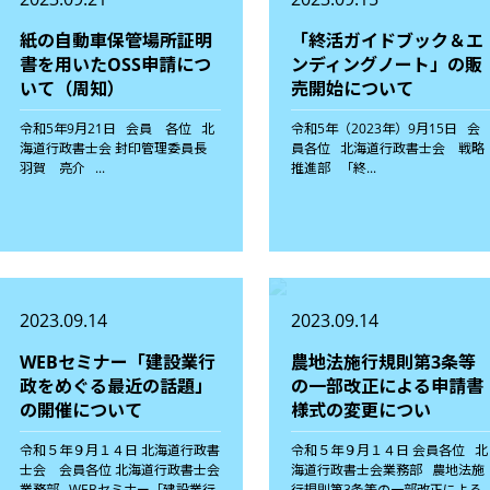
紙の自動車保管場所証明
「終活ガイドブック＆エ
書を用いたOSS申請につ
ンディングノート」の販
いて（周知）
売開始について
令和5年9月21日 会員 各位 北
令和5年（2023年）9月15日 会
海道行政書士会 封印管理委員長
員各位 北海道行政書士会 戦略
羽賀 亮介 ...
推進部 「終...
2023.09.14
2023.09.14
WEBセミナー「建設業行
農地法施行規則第3条等
政をめぐる最近の話題」
の一部改正による申請書
の開催について
様式の変更につい
令和５年９月１４日 北海道行政書
令和５年９月１４日 会員各位 北
士会 会員各位 北海道行政書士会
海道行政書士会業務部 農地法施
業務部 WEBセミナー「建設業行
行規則第3条等の一部改正による