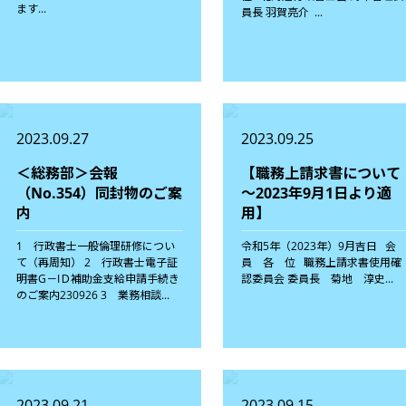
ます...
員長 羽賀亮介 ...
2023.09.27
2023.09.25
＜総務部＞会報
【職務上請求書について
（No.354）同封物のご案
～2023年9月1日より適
内
用】
1 行政書士一般倫理研修につい
令和5年（2023年）9月吉日 
て（再周知） 2 行政書士電子証
員 各 位 職務上請求書使用確
明書G－IＤ補助金支給申請手続き
認委員会 委員長 菊地 淳史...
のご案内230926 3 業務相談...
2023.09.21
2023.09.15