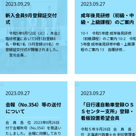
2023.09.29
2023.09.27
新入会員9月登録証交付
成年後見研修（初級・中
式
級・上級課程）のご案内
令和5年9月12日（火）、本会2
10-1 令和5年度 成年後見研修
階研修室において9月1日登録8
（初級課程）のご案内 10-2 令
名・移転1名（9月登録は9名）の
5年度 成年後見研修中級・上級課
登録証交付式が開催されました。
程のご案内 13 各種研修...
宮元会長...
2023.09.27
2023.09.27
会報（No.354）等の送付
「日行連自動車登録ＯＳ
について
Ｓセンター支所」登録・
看板設置希望会員
会 員 各 位 2023年9月26日
付で会報秋号（No.354）を発送い
令和５年９月26日 会 員 各
たしました。 会報に同梱しており
位 北海道行政書士会 封印管理委