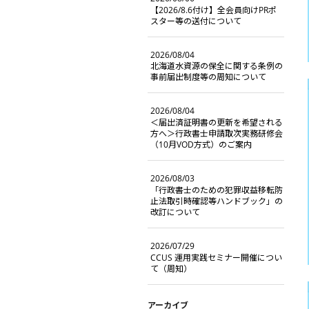
【2026/8.6付け】全会員向けPRポ
スター等の送付について
2026/08/04
北海道水資源の保全に関する条例の
事前届出制度等の周知について
2026/08/04
＜届出済証明書の更新を希望される
方へ＞行政書士申請取次実務研修会
（10月VOD方式）のご案内
2026/08/03
「行政書士のための犯罪収益移転防
止法取引時確認等ハンドブック」の
改訂について
2026/07/29
CCUS 運用実践セミナー開催につい
て（周知）
アーカイブ