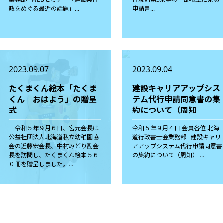
政をめぐる最近の話題」...
申請書...
2023.09.07
2023.09.04
たくまくん絵本「たくま
建設キャリアアップシス
くん おはよう」の贈呈
テム代行申請同意書の集
式
約について（周知
令和５年９月６日、宮元会長は
令和５年９月４日 会員各位 北海
公益社団法人北海道私立幼稚園協
道行政書士会業務部 建設キャリ
会の近藤宏会長、中村みどり副会
アアップシステム代行申請同意書
長を訪問し、たくまくん絵本５６
の集約について（周知） ...
０冊を贈呈しました。...