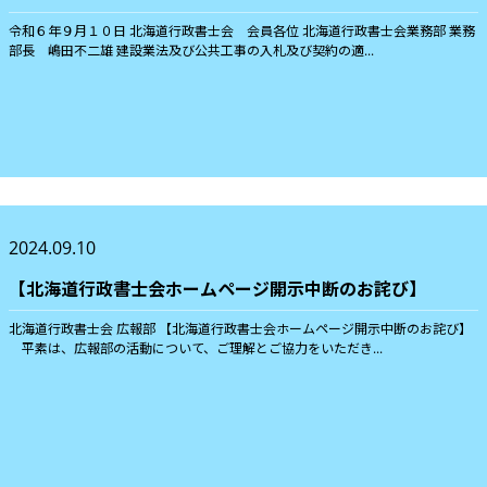
令和６年９月１０日 北海道行政書士会 会員各位 北海道行政書士会業務部 業務
部長 嶋田不二雄 建設業法及び公共工事の入札及び契約の適...
2024.09.10
【北海道行政書士会ホームページ開示中断のお詫び】
北海道行政書士会 広報部 【北海道行政書士会ホームページ開示中断のお詫び】
平素は、広報部の活動について、ご理解とご協力をいただき...