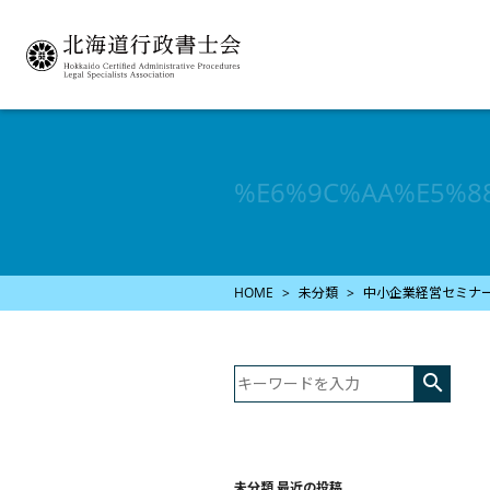
%E6%9C%AA%E5%8
HOME
未分類
中小企業経営セミナ

未分類 最近の投稿