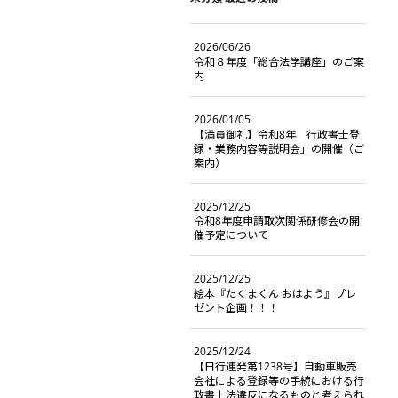
2026/06/26
令和８年度「総合法学講座」のご案
内
2026/01/05
【満員御礼】令和8年 行政書士登
録・業務内容等説明会」の開催（ご
案内）
2025/12/25
令和8年度申請取次関係研修会の開
催予定について
2025/12/25
絵本『たくまくん おはよう』プレ
ゼント企画！！！
2025/12/24
【日行連発第1238号】自動車販売
会社による登録等の手続における行
政書士法違反になるものと考えられ