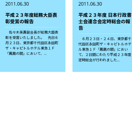
2011.06.30
2011.06.30
平成２３年度総務大臣表
平成２３年度 日本行政書
彰受賞の報告
士会連合会定時総会の報
告
佐々木英壽副会長が総務大臣表
彰を受賞いたしました。 先日６
６月２３日・２４日、東京都千
月２３日、東京都千代田区永田町
代田区永田町ザ・キャピトルホテ
ザ・キャピトルホテル東急１Ｆ
ル東急１Ｆ「鳳凰の間」におい
「鳳凰の間」において、...
て、２日間にわたり平成２３年度
定時総会が行われました...