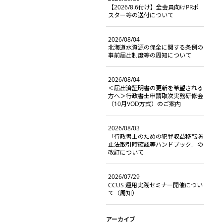
【2026/8.6付け】全会員向けPRポ
スター等の送付について
2026/08/04
北海道水資源の保全に関する条例の
事前届出制度等の周知について
2026/08/04
＜届出済証明書の更新を希望される
方へ＞行政書士申請取次実務研修会
（10月VOD方式）のご案内
2026/08/03
「行政書士のための犯罪収益移転防
止法取引時確認等ハンドブック」の
改訂について
2026/07/29
CCUS 運用実践セミナー開催につい
て（周知）
アーカイブ