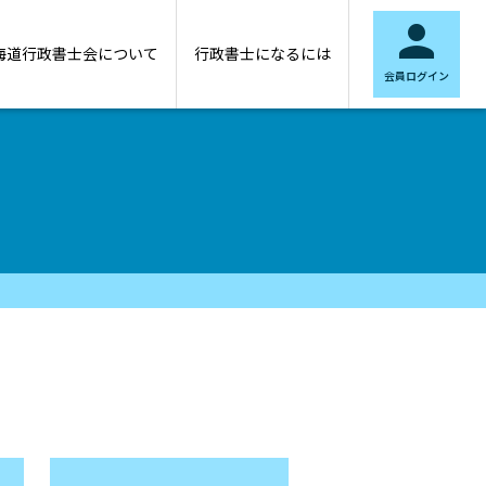

海道行政書士会について
行政書士になるには
会員ログイン