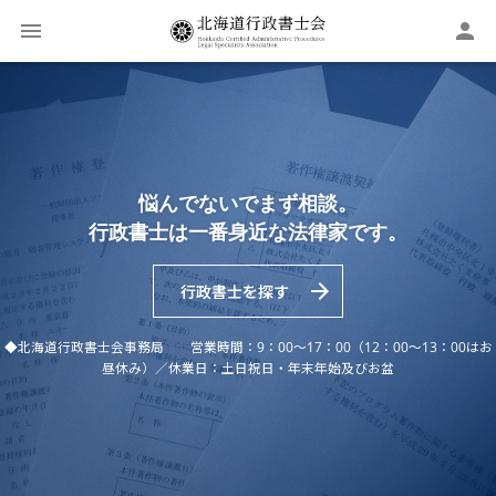

北海道行政書士会
北海道管区行政評価局主催
Facebook
無料相談会のお知らせ 毎月第2木曜日
悩んでないでまず相談。
若手行政書士が 行政書士の魅力を語る！
北海道行政書士会事務局
行政書士は一番身近な法律家です。
日 時
毎月第2木曜日午前10時30分～午後1時／午後1時～4時
https://www.facebook.com/hokkaidogyosei
会 場
営業時間 9：00～17：00（12：00～13：00はお昼休


インタビュー動画はこちら
行政書士を探す
丸井今井札幌本店一条館9階 札幌総合行政相談所
み）

Facebookページ
※予約の必要はありません。
◆北海道行政書士会事務局 営業時間：9：00～17：00（12：00～13：00はお
◆北海道行政書士会事務局 営業時間：9：00～17：00（12：00～13：00はお
休業日 土日祝日・年末年始及びお盆
お気軽にどうぞご利用ください。
昼休み）／休業日：土日祝日・年末年始及びお盆
昼休み）／休業日：土日祝日・年末年始及びお盆
活動状況や最新情報更新中！
◆北海道行政書士会事務局 営業時間：9：00～17：00（12：00～13：00はお
昼休み）／休業日：土日祝日・年末年始及びお盆
◆北海道行政書士会事務局 営業時間：9：00～17：00（12：00～13：00はお
昼休み）／休業日：土日祝日・年末年始及びお盆