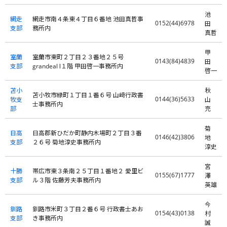
池
網走
網走市南４条東４丁目６番地 池田真哲事
0152(44)6978
田
支部
務所内
真哲
甲
室蘭
室蘭市東町２丁目２３番地２５号
0143(84)4839
田
支部
grandeal Ⅰ１階 甲田啓一事務所内
啓一
苫小
秋
苫小牧市緑町１丁目１番６号 山﨑行政書
0144(36)5633
牧支
山
士事務所内
部
充
菊
日高
日高郡新ひだか町静内木場町２丁目３番
0146(42)3806
地
支部
２６号 菊地淳史事務所内
淳史
宮
十勝
帯広市東３条南２５丁目１番地２ 愛里ビ
0155(67)1777
澤
支部
ル３階 佐藤芳夫事務所内
英雄
今
釧路
釧路市米町３丁目２番６号 行政書士あお
0154(43)0138
村
支部
き事務所内
誠