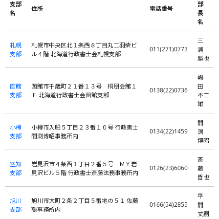
支部
部
住所
電話番号
名
長
名
三
札幌
札幌市中央区北１条西８丁目丸二羽柴ビ
011(271)0773
浦
支部
ル４階 北海道行政書士会札幌支部
勝也
嶋
函館
函館市千歳町２１番１３号 桐朋会館１
田
0138(22)0736
支部
Ｆ 北海道行政書士会函館支部
不二
雄
間
小樽
小樽市入船５丁目２３番１０号 行政書士
0134(22)1459
渕
支部
間渕博昭事務所内
博昭
斎
空知
岩見沢市４条西１丁目２番５号 ＭＹ岩
0126(23)6060
藤
支部
見沢ビル５階 行政書士斎藤法務事務所内
哲也
平
旭川
旭川市大町２条２丁目５番地の５１ 佐藤
0166(54)2855
間
支部
聡事務所内
丈嗣