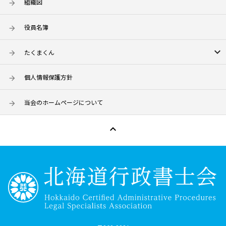
組織図
役員名簿
keyboard_arrow_down
たくまくん
個人情報保護方針
当会のホームページについて
