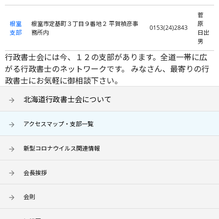
菅
根室
根室市定基町３丁目９番地２ 平賀禎彦事
原
0153(24)2843
支部
務所内
日出
男
行政書士会には今、１２の支部があります。全道一帯に広
がる行政書士のネットワークです。 みなさん、最寄りの行
政書士にお気軽に御相談下さい。
北海道行政書士会について
アクセスマップ・支部一覧
新型コロナウイルス関連情報
会長挨拶
会則