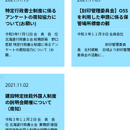
特定行政書士制度に係る
【封印管理委員会】OSS
アンケートの周知協力に
を利用した申請に係る保
ついて(お願い)
管場所標章の郵
令和3年11月12日 会 員 各 位
令和３年１１月９日 会員各位
北海道行政書士会 総務部長 野口
哲郎 特定行政書士制度に係るアン
封印管理委員
ケートの周知協力について（お
長 北村資暁 日頃より封印管
願...
委員会の活動に...
2021.11.02
建設特定技能外国人制度
の説明会開催について
（周知）
令和３年１１月２日 会 員 各
位 北海道行政書士会 業務部 建設
特定技能外国人制度の説明会開催