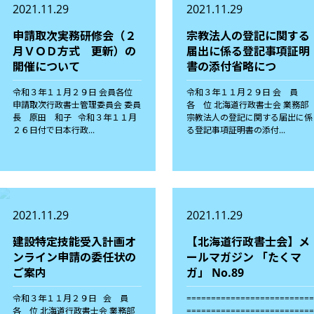
2021.11.29
2021.11.29
申請取次実務研修会（２
宗教法人の登記に関する
月ＶＯＤ方式 更新）の
届出に係る登記事項証明
開催について
書の添付省略につ
令和３年１１月２９日 会員各位
令和３年１１月２９日 会 員
申請取次行政書士管理委員会 委員
各 位 北海道行政書士会 業務部
長 原田 和子 令和３年１１月
宗教法人の登記に関する届出に係
２６日付で日本行政...
る登記事項証明書の添付...
2021.11.29
2021.11.29
建設特定技能受入計画オ
【北海道行政書士会】メ
ンライン申請の委任状の
ールマガジン 「たくマ
ご案内
ガ」 No.89
令和３年１１月２９日 会 員
=========================
各 位 北海道行政書士会 業務部
=========================