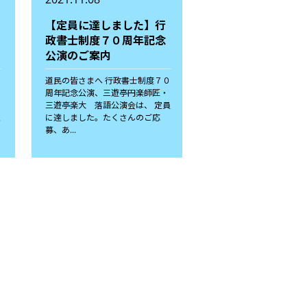
【定員に達しました】行
政書士制度７０周年記念
公演のご案内
道民の皆さまへ 行政書士制度７０
周年記念公演、三遊亭円楽師匠・
三遊亭楽大 落語公演会は、 定員
理
に達しました。たくさんのご応
募、あ...