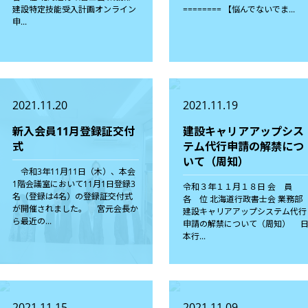
建設特定技能受入計画オンライン
======== 【悩んでないでま...
申...
2021.11.20
2021.11.19
新入会員11月登録証交付
建設キャリアアップシス
式
テム代行申請の解禁につ
いて（周知）
令和3年11月11日（木）、本会
1階会議室において11月1日登録3
令和３年１１月１８日 会 員
名（登録は4名）の登録証交付式
各 位 北海道行政書士会 業務部
が開催されました。 宮元会長か
建設キャリアアップシステム代行
ら最近の...
申請の解禁について（周知） 
本行...
2021.11.15
2021.11.09