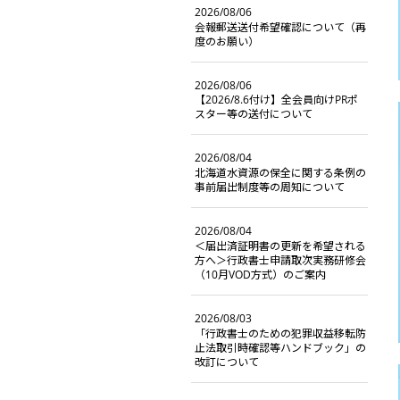
2026/08/06
会報郵送送付希望確認について（再
度のお願い）
2026/08/06
【2026/8.6付け】全会員向けPRポ
スター等の送付について
2026/08/04
北海道水資源の保全に関する条例の
事前届出制度等の周知について
2026/08/04
＜届出済証明書の更新を希望される
方へ＞行政書士申請取次実務研修会
（10月VOD方式）のご案内
2026/08/03
「行政書士のための犯罪収益移転防
止法取引時確認等ハンドブック」の
改訂について