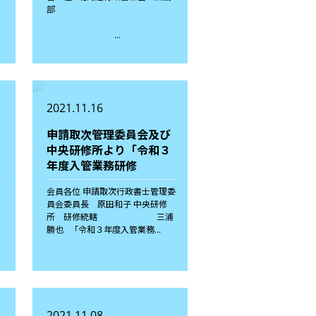
部
...
2021.11.16
申請取次管理委員会及び
中央研修所より「令和３
年度入管業務研修
会員各位 申請取次行政書士管理委
員会委員長 原田和子 中央研修
所 研修統轄 三浦
日
勝也 「令和３年度入管業務...
2021.11.08