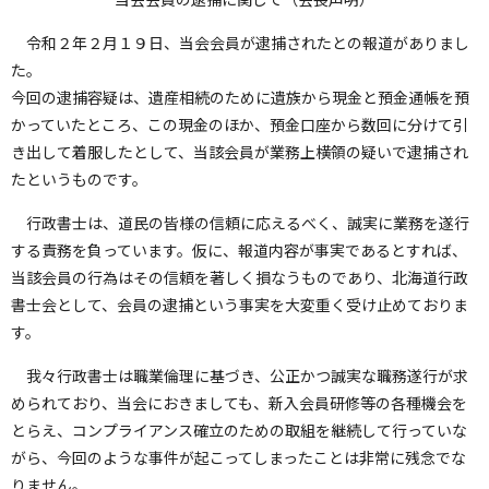
令和２年２月１９日、当会会員が逮捕されたとの報道がありまし
た。
今回の逮捕容疑は、遺産相続のために遺族から現金と預金通帳を預
かっていたところ、この現金のほか、預金口座から数回に分けて引
き出して着服したとして、当該会員が業務上横領の疑いで逮捕され
たというものです。
行政書士は、道民の皆様の信頼に応えるべく、誠実に業務を遂行
する責務を負っています。仮に、報道内容が事実であるとすれば、
当該会員の行為はその信頼を著しく損なうものであり、北海道行政
書士会として、会員の逮捕という事実を大変重く受け止めておりま
す。
我々行政書士は職業倫理に基づき、公正かつ誠実な職務遂行が求
められており、当会におきましても、新入会員研修等の各種機会を
とらえ、コンプライアンス確立のための取組を継続して行っていな
がら、今回のような事件が起こってしまったことは非常に残念でな
りません。