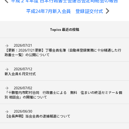
平成２４年度 日本行政書士会連合会定時総会の報告
平成24年7月新入会員 登録証交付式
Topics 最近の投稿
2026/07/21
【更新：2026/7/21更新】丁種会員名簿（自動車登録業務に十分精通した行
政書士一覧）の公開について
2026/07/12
新入会員６月交付式
2026/07/02
「十勝管内市町村合同 行政書士による 無料 住まいの終活セミナー＆個
別 相談会」の開催について
2026/06/30
【会長声明】当会会員の逮捕報道について