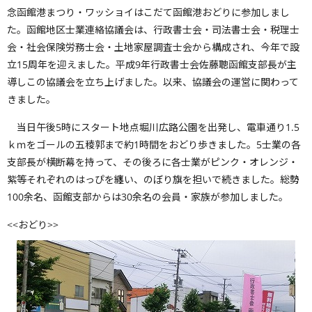
念函館港まつり・ワッショイはこだて函館港おどりに参加しまし
た。函館地区士業連絡協議会は、行政書士会・司法書士会・税理士
会・社会保険労務士会・土地家屋調査士会から構成され、今年で設
立15周年を迎えました。平成9年行政書士会佐藤聰函館支部長が主
導しこの協議会を立ち上げました。以来、協議会の運営に関わって
きました。
当日午後5時にスタート地点堀川広路公園を出発し、電車通り1.5
ｋｍをゴールの五稜郭まで約1時間をおどり歩きました。5士業の各
支部長が横断幕を持って、その後ろに各士業がピンク・オレンジ・
紫等それぞれのはっぴを纏い、のぼり旗を担いで続きました。総勢
100余名、函館支部からは30余名の会員・家族が参加しました。
<<おどり>>