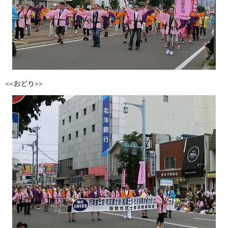
<<おどり>>