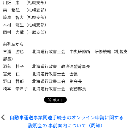
川畑 恵 （札幌支部）
森 繁弘 （札幌支部）
簑島 智大（札幌支部）
木村 龍生（札幌支部）
岡村 力蔵（十勝支部）
前列左から
三浦 勝也 北海道行政書士会 中央研修所 研修統轄（札幌支
部長）
酒勾 桂子 北海道行政書士政治連盟幹事長
宮元 仁 北海道行政書士会 会長
野口 哲郎 北海道行政書士会 副会長
橋本 奈津子 北海道行政書士会 総務部長
自動車運送事業関連手続きのオンライン申請に関する
説明会の 事前案内について（周知）