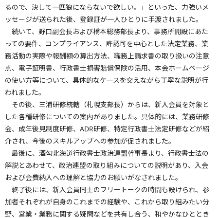
るので、決して一匹狼にならないで欲しい。」といった、力強いメ
ッセージが送られた後、登録証が一人ひとりに手渡されました。
続いて、野口副会長および橋本総務部長より、事務所開設にあた
っての要件、コンプライアンス、許認可を中心とした法定業務、業
務活動の実際や報酬額の算出方法、職務上請求書の取り扱いの注意
点、電子証明書、行政書士損害賠償保険の活用、本会ホームページ
の使い方等について、具体的なケースを交えながら丁寧な説明が行
われました。
その後、三浦研修統轄（札幌支部長）からは、新入会員を対象と
した各種研修についての案内がありました。具体的には、業務研修
会、成年後見制度研修、ADR研修、特定行政書士法定研修などが紹
介され、今後のスキルアップへの参加が促されました。
最後に、酒勾北海道行政書士政治連盟幹事長より、行政書士法の
解説とあわせて、政治連盟の取り組みについての説明があり、入会
および会費納入への理解と協力のお願いがなされました。
終了後には、新入会員同士のフリートークの時間も設けられ、参
加者それぞれが自身のこれまでの経験や、これから取り組みたい分
野、営業・業務に関する疑問などを共有し合う、和やかなひととき