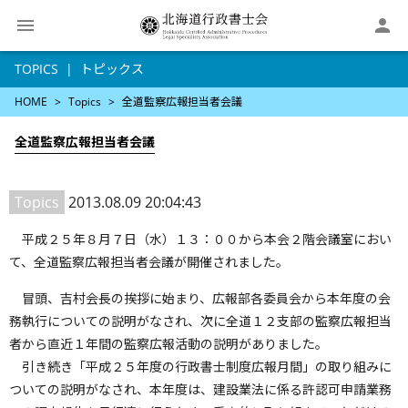

TOPICS
トピックス
HOME
Topics
全道監察広報担当者会議
全道監察広報担当者会議
Topics
2013.08.09 20:04:43
平成２５年８月７日（水）１３：００から本会２階会議室におい
て、全道監察広報担当者会議が開催されました。
冒頭、吉村会長の挨拶に始まり、広報部各委員会から本年度の会
務執行についての説明がなされ、次に全道１２支部の監察広報担当
者から直近１年間の監察広報活動の説明がありました。
引き続き「平成２５年度の行政書士制度広報月間」の取り組みに
ついての説明がなされ、本年度は、建設業法に係る許認可申請業務