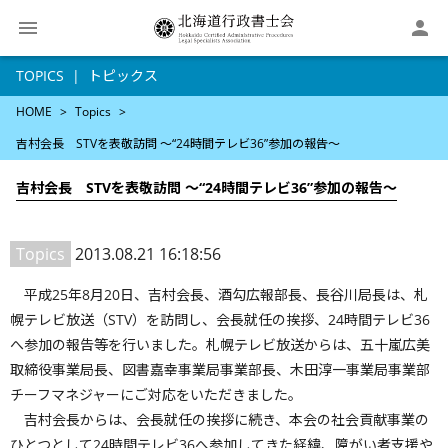

TOPICS
トピックス
HOME
Topics
吉村会長 STVを表敬訪問 〜“24時間テレビ36”参加の報告〜
吉村会長 STVを表敬訪問 〜“24時間テレビ36”参加の報告〜
Topics
2013.08.21 16:18:56
平成25年8月20日、吉村会長、酒勾広報部長、長谷川局長は、札
幌テレビ放送（STV）を訪問し、会長就任の挨拶、24時間テレビ36
へ参加の報告等を行いました。札幌テレビ放送からは、五十嵐広美
取締役事業局長、図書嘉幸事業局事業部長、木田淳一事業局事業部
チーフマネジャーにご対応をいただきました。
吉村会長からは、会長就任の挨拶に続き、本会の社会貢献事業の
ひとつとして24時間テレビ36へ参加してきた経緯、障がい者支援や