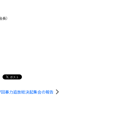
会長）
27回暴力追放総決起集会の報告