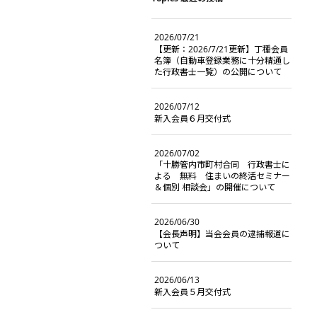
2026/07/21
【更新：2026/7/21更新】丁種会員
名簿（自動車登録業務に十分精通し
た行政書士一覧）の公開について
2026/07/12
新入会員６月交付式
2026/07/02
「十勝管内市町村合同 行政書士に
よる 無料 住まいの終活セミナー
＆個別 相談会」の開催について
2026/06/30
【会長声明】当会会員の逮捕報道に
ついて
2026/06/13
新入会員５月交付式