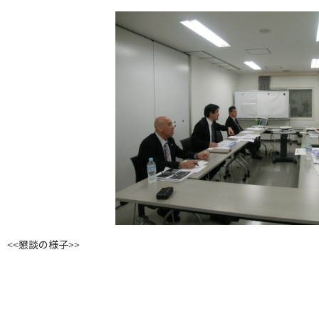
<<懇談の様子>>