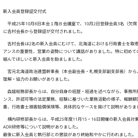
新入会員登録証交付式
平成25年10月8日本会１階Ｂ会議室で、10月2日登録会員3名（欠
に吉村会長から登録証が交付されました。
吉村会長は2名の新入会員にむけて、北海道における行政書士を取巻
アンスの重要性、営業の姿勢について講話がありました。特に初めて
組んでほしいと新入会員を励ましました。
宮元北海道政治連盟幹事長（本会副会長・札幌支部副支部長）から
理解・協力のお願いがありました。
森越総務部長からは、自分自身の経歴・経過を述べながら、事務所
ンス、許認可等の法定業務、経験に基づいた業務活動の様子、報酬額
書、行政書士損害賠償保険等、具体的なケースを揚げて説明がありま
横内研修部長からは、平成25年度11月15・16日開催の新入会員
ADR研修等について説明がありました。
最後に新入会員と執行部との懇談があり終始和やかに行われました。