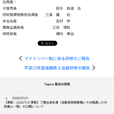
出席者：
夕張市長 鈴木 直道 氏
同財務課税務担当課長 三浦 護 氏
本会会長 吉村 学
業務企画部長 江谷 清和
研修部長 横内 寿治
マイナンバー制に係る研修のご報告
平成25年度後期新入会員研修の報告
Topics 最近の投稿
2026/07/21
【更新：2026/7/21更新】丁種会員名簿（自動車登録業務に十分精通した行
政書士一覧）の公開について