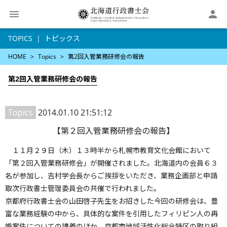

TOPICS
トピックス
HOME
Topics
第2回入管業務研修会の報告
第2回入管業務研修会の報告
Topics
2014.01.10 21:51:12
【第２回入管業務研修会の報告】
１１月２９日（木）１３時半から札幌市教育文化会館において
「第２回入管業務研修会」が開催されました。北海道内の会員６３
名が参加し、吉村学会長からご挨拶をいただき、業務企画部と申請
取次行政書士管理委員会の共催で行われました。
京都府行政書士会の山田啓子先生をお招きした今回の研修会は、豊
富な業務経験の中から、具体的な案件を引用したフィリピン人の再
婚案件についての講義のほか、京都市地域活性化総合特区の取り組