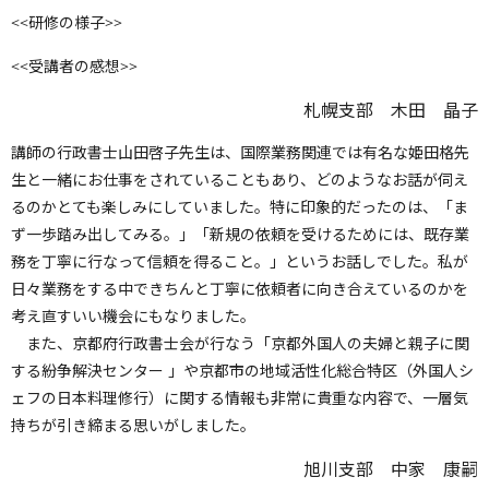
<<研修の様子>>
<<受講者の感想>>
札幌支部 木田 晶子
講師の行政書士山田啓子先生は、国際業務関連では有名な姫田格先
生と一緒にお仕事をされていることもあり、どのようなお話が伺え
るのかとても楽しみにしていました。特に印象的だったのは、「ま
ず一歩踏み出してみる。」「新規の依頼を受けるためには、既存業
務を丁寧に行なって信頼を得ること。」というお話しでした。私が
日々業務をする中できちんと丁寧に依頼者に向き合えているのかを
考え直すいい機会にもなりました。
また、京都府行政書士会が行なう「京都外国人の夫婦と親子に関
する紛争解決センター 」や京都市の地域活性化総合特区（外国人シ
ェフの日本料理修行）に関する情報も非常に貴重な内容で、一層気
持ちが引き締まる思いがしました。
旭川支部 中家 康嗣