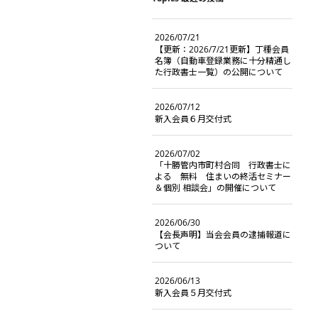
2026/07/21
【更新：2026/7/21更新】丁種会員
名簿（自動車登録業務に十分精通し
た行政書士一覧）の公開について
2026/07/12
新入会員６月交付式
2026/07/02
「十勝管内市町村合同 行政書士に
よる 無料 住まいの終活セミナー
＆個別 相談会」の開催について
2026/06/30
【会長声明】当会会員の逮捕報道に
ついて
2026/06/13
新入会員５月交付式