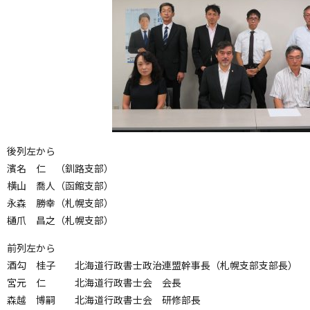
後列左から
濱名 仁 （釧路支部）
横山 喬人（函館支部）
永森 勝幸（札幌支部）
樋爪 昌之（札幌支部）
前列左から
酒勾 桂子 北海道行政書士政治連盟幹事長（札幌支部支部長）
宮元 仁 北海道行政書士会 会長
森越 博嗣 北海道行政書士会 研修部長