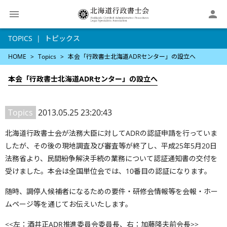

TOPICS
トピックス
HOME
Topics
本会「行政書士北海道ADRセンター」の設立へ
本会「行政書士北海道ADRセンター」の設立へ
Topics
2013.05.25 23:20:43
北海道行政書士会が法務大臣に対してADRの認証申請を行っていま
したが、その後の現地調査及び審査等が終了し、平成25年5月20日
法務省より、民間紛争解決手続の業務について認証通知書の交付を
受けました。本会は全国単位会では、10番目の認証になります。
随時、調停人候補者になるための要件・研修会情報等を会報・ホー
ムページ等を通じてお伝えいたします。
<<左：酒井正ADR推進委員会委員長、右：加藤隆夫前会長>>