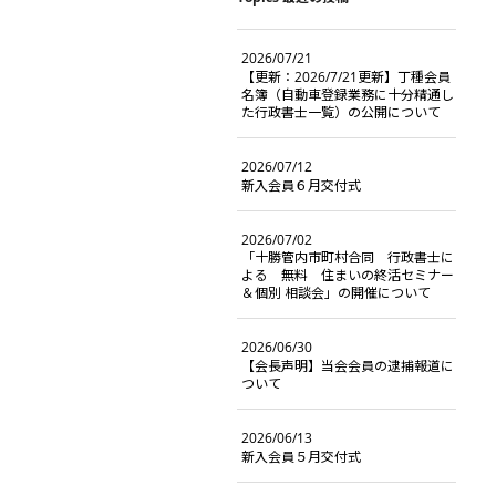
2026/07/21
【更新：2026/7/21更新】丁種会員
名簿（自動車登録業務に十分精通し
た行政書士一覧）の公開について
2026/07/12
新入会員６月交付式
2026/07/02
「十勝管内市町村合同 行政書士に
よる 無料 住まいの終活セミナー
＆個別 相談会」の開催について
2026/06/30
【会長声明】当会会員の逮捕報道に
ついて
2026/06/13
新入会員５月交付式