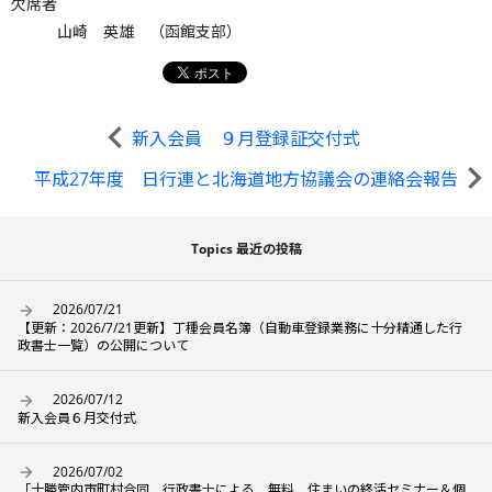
欠席者
山崎 英雄 （函館支部）
新入会員 ９月登録証交付式
平成27年度 日行連と北海道地方協議会の連絡会報告
Topics 最近の投稿
2026/07/21
【更新：2026/7/21更新】丁種会員名簿（自動車登録業務に十分精通した行
政書士一覧）の公開について
2026/07/12
新入会員６月交付式
2026/07/02
「十勝管内市町村合同 行政書士による 無料 住まいの終活セミナー＆個