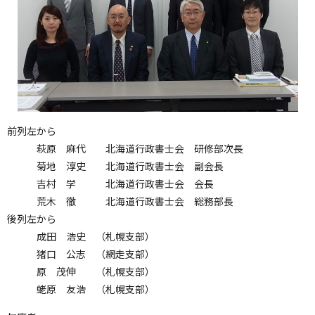
前列左から
萩原 麻代 北海道行政書士会 研修部次長
菊地 淳史 北海道行政書士会 副会長
吉村 学 北海道行政書士会 会長
荒木 徹 北海道行政書士会 総務部長
後列左から
成田 浩史 （札幌支部）
猪口 公志 （網走支部）
原 茂伸 （札幌支部）
蛯原 友浩 （札幌支部）