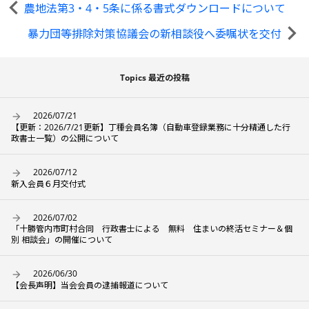
農地法第3・4・5条に係る書式ダウンロードについて
暴力団等排除対策協議会の新相談役へ委嘱状を交付
Topics 最近の投稿
2026/07/21
【更新：2026/7/21更新】丁種会員名簿（自動車登録業務に十分精通した行
政書士一覧）の公開について
2026/07/12
新入会員６月交付式
2026/07/02
「十勝管内市町村合同 行政書士による 無料 住まいの終活セミナー＆個
別 相談会」の開催について
2026/06/30
【会長声明】当会会員の逮捕報道について