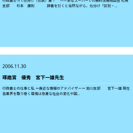
行政書士って仕分け（仕訳）業？ ――あるスーパーでの無料法務相談会 札幌
支部 杉本 康則 辞書を引くと当然ながら、仕分け「区別・...
2006.11.30
琢磨賞 優秀 宮下一雄先生
行政書士の仕事と私 ＝身近な情報のアドバイザー＝ 旭川支部 宮下一雄 現在
各業界を取り巻く環境は急激な社会の変化や国...