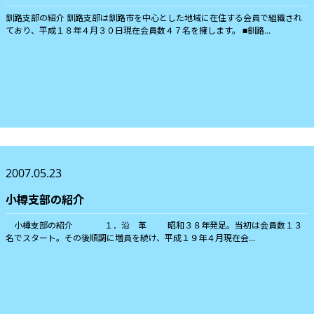
釧路支部の紹介 釧路支部は釧路市を中心とした地域に在住する会員で組織され
ており、平成１８年４月３０日現在会員数４７名を擁します。 ■釧路...
2007.05.23
小樽支部の紹介
小樽支部の紹介 １．沿 革 昭和３８年発足。当初は会員数１３
名でスタート。その後順調に増員を続け、平成１９年４月現在会...