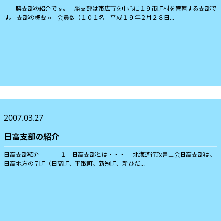
十勝支部の紹介です。十勝支部は帯広市を中心に１９市町村を管轄する支部で
す。 支部の概要 ○ 会員数（１０１名 平成１９年２月２８日...
2007.03.27
日高支部の紹介
日高支部紹介 １ 日高支部とは・・・ 北海道行政書士会日高支部は、
日高地方の７町（日高町、平取町、新冠町、新ひだ...