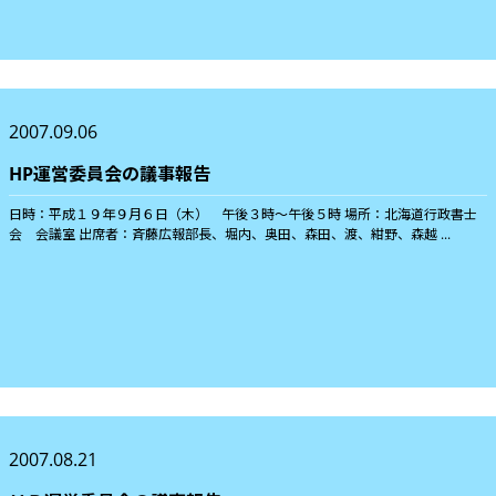
2007.09.06
HP運営委員会の議事報告
日時：平成１９年９月６日（木） 午後３時〜午後５時 場所：北海道行政書士
会 会議室 出席者：斉藤広報部長、堀内、奥田、森田、渡、紺野、森越 ...
2007.08.21