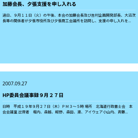
加藤会長、夕張支援を申し入れる
過日、９月１１日（火）の午後、本会の加藤会長及び吉村企画開発部長、大沼次
長等の関係者が夕張市役所及び夕張商工会議所を訪問し、支援の申し入れを...
2007.09.27
HP委員会議事録９月２７日
日時 平成１９年９月２７日（木）ＰＭ３〜５時 場所 北海道行政書士会 本
会会議室 出席者 堀内、森越、紺野、森田、渡、アイウェア小山内、斉藤...