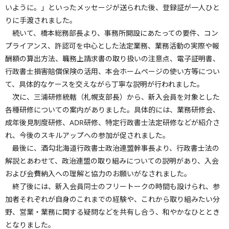
いように。」といったメッセージが送られた後、登録証が一人ひと
りに手渡されました。
続いて、橋本総務部長より、事務所開設にあたっての要件、コン
プライアンス、許認可を中心とした法定業務、業務活動の実際や報
酬額の算出方法、職務上請求書の取り扱いの注意点、電子証明書、
行政書士損害賠償保険の活用、本会ホームページの使い方等につい
て、具体的なケースを交えながら丁寧な説明が行われました。
次に、三浦研修統轄（札幌支部長）から、新入会員を対象とした
各種研修についての案内がありました。具体的には、業務研修会、
成年後見制度研修、ADR研修、特定行政書士法定研修などが紹介さ
れ、今後のスキルアップへの参加が促されました。
最後に、酒勾北海道行政書士政治連盟幹事長より、行政書士法の
解説とあわせて、政治連盟の取り組みについての説明があり、入会
および会費納入への理解と協力のお願いがなされました。
終了後には、新入会員同士のフリートークの時間も設けられ、参
加者それぞれが自身のこれまでの経験や、これから取り組みたい分
野、営業・業務に関する疑問などを共有し合う、和やかなひととき
となりました。